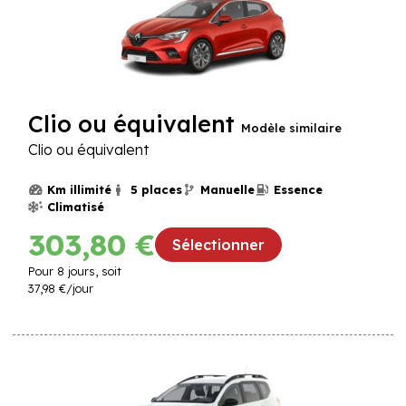
Clio ou équivalent
Modèle similaire
Clio ou équivalent
Km illimité
5 places
Manuelle
Essence
Climatisé
303,80 €
Sélectionner
Pour
8
jours, soit
37,98 €
/jour