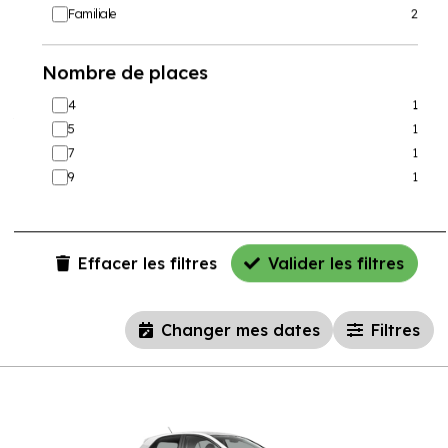
Familiale
2
+596
596 02 03 23
Nombre de places
☆☆☆☆☆
Chargement...
4
1
5
1
Date de départ
7
1
9
1
Date de retour
Effacer les filtres
Valider les filtres
Changer mes dates
Filtres
Choisissez