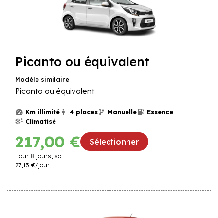
une
catégorie
de
véhicule
Picanto ou équivalent
Modèle similaire
Picanto ou équivalent
Km illimité
4 places
Manuelle
Essence
Climatisé
217,00 €
Sélectionner
Pour
8
jours, soit
27,13 €
/jour