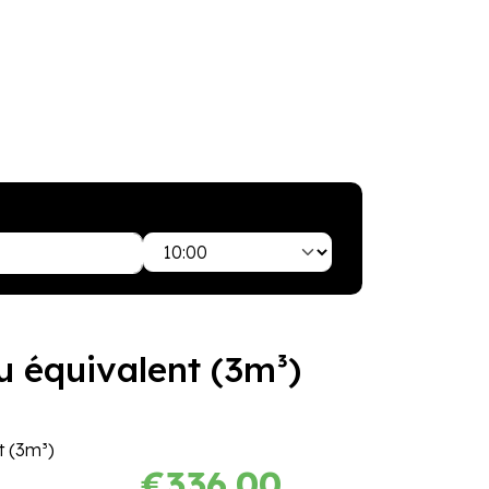
+596
596 02 03 23
u équivalent (3m³)
t (3m³)
€336.00