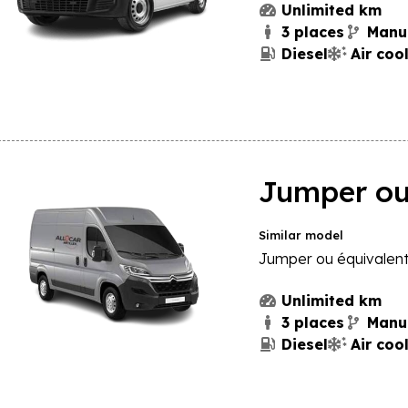
Unlimited km
e
3 places
Manu
Diesel
Air coo
hicule
Jumper ou
Similar model
Jumper ou équivalent
Unlimited km
3 places
Manu
Diesel
Air coo