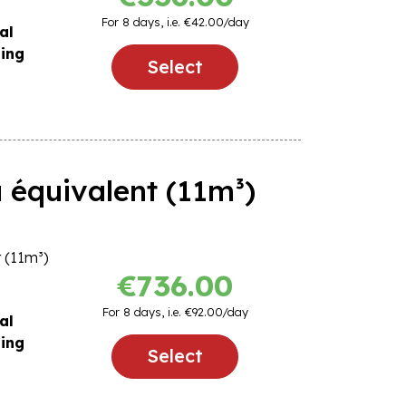
For
8
days, i.e.
€42.00
/day
al
ling
Select
 équivalent (11m³)
 (11m³)
€736.00
For
8
days, i.e.
€92.00
/day
al
ling
Select