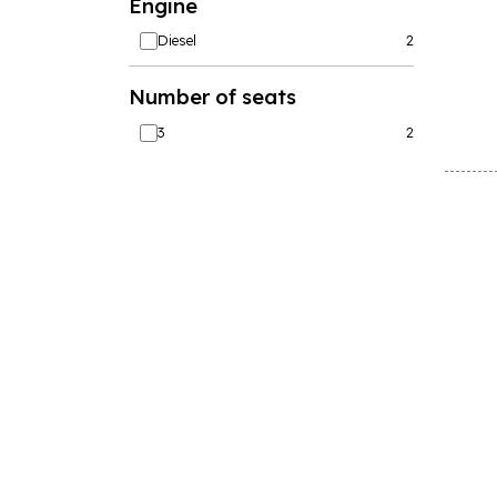
Engine
d
Diesel
2
vé
Number of seats
3
2